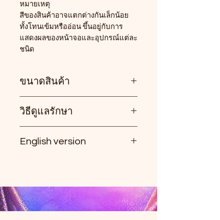
หมายเหตุ
สีของสินค้าอาจแตกต่างกันเล็กน้อย
ทั้งโทนเข้มหรืออ่อน ขึ้นอยู่กับการ
แสดงผลของหน้าจอและอุปกรณ์แต่ละ
ชนิด
ขนาดสินค้า
วิธีดูแลรักษา
• เอว : ใส่ได้ประมาณ 26–30 นิ้ว
• สะโพก : ไม่เกิน 37 นิ้ว
• ความยาวกางเกง : 36 นิ้ว
English version
• ซักมือ หรือซักเครื่องได้ในโหมด
ถนอมผ้า (Delicate/Gentle)
Tore Fabric Jogger Pants with
• ควรแยกซักในช่วงแรก เนื่องจากผ้า
Decorative Trim
ฝ้ายอาจมีสีตกเล็กน้อย
Stylish jogger pants made from
• รีดด้วยไฟกลางไปทางอ่อน เพื่อ
Tore fabric with decorative trim,
ถนอมเนื้อผ้า
designed for comfort and
effortless styling. Easy to wear and