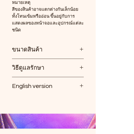
หมายเหตุ
สีของสินค้าอาจแตกต่างกันเล็กน้อย
ทั้งโทนเข้มหรืออ่อน ขึ้นอยู่กับการ
แสดงผลของหน้าจอและอุปกรณ์แต่ละ
ชนิด
ขนาดสินค้า
วิธีดูแลรักษา
• เอว : ใส่ได้ประมาณ 26–30 นิ้ว
• สะโพก : ไม่เกิน 37 นิ้ว
• ความยาวกางเกง : 36 นิ้ว
English version
• ซักมือ หรือซักเครื่องได้ในโหมด
ถนอมผ้า (Delicate/Gentle)
Tore Fabric Jogger Pants with
• ควรแยกซักในช่วงแรก เนื่องจากผ้า
Decorative Trim
ฝ้ายอาจมีสีตกเล็กน้อย
Stylish jogger pants made from
• รีดด้วยไฟกลางไปทางอ่อน เพื่อ
Tore fabric with decorative trim,
ถนอมเนื้อผ้า
designed for comfort and
effortless styling. Easy to wear and