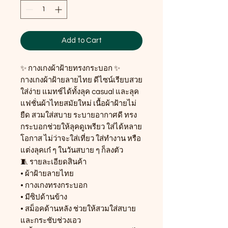
Add to Cart
✨ กางเกงผ้าฝ้ายทรงกระบอก ✨
กางเกงผ้าฝ้ายลายไทย ดีไซน์เรียบสวย
ใส่ง่าย แมทช์ได้ทั้งลุค casual และลุค
แฟชั่นผ้าไทยสมัยใหม่ เนื้อผ้าฝ้ายไม่
ยืด สวมใส่สบาย ระบายอากาศดี ทรง
กระบอกช่วยให้ลุคดูเพรียว ใส่ได้หลาย
โอกาส ไม่ว่าจะใส่เที่ยว ใส่ทำงาน หรือ
แต่งลุคเก๋ ๆ ในวันสบาย ๆ ก็ลงตัว
🧵 รายละเอียดสินค้า
• ผ้าฝ้ายลายไทย
• กางเกงทรงกระบอก
• มีซิปด้านข้าง
• สม็อคด้านหลัง ช่วยให้สวมใส่สบาย
และกระชับช่วงเอว