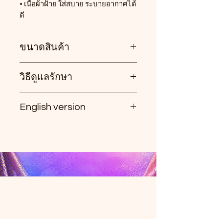
• เนื้อผ้าฝ้าย ใส่สบาย ระบายอากาศได้
ดี
ขนาดสินค้า
วิธีดูแลรักษา
• เอว : ใส่ได้ประมาณ 26–29 นิ้ว
• สะโพก : ไม่เกิน 38 นิ้ว
• ความยาวกางเกง : 37 นิ้ว
English version
• ซักมือ หรือซักเครื่องได้ในโหมด
ถนอมผ้า (Delicate/Gentle)
✨ Cotton Straight-Leg Pants ✨
• ควรแยกซักในช่วงแรก เนื่องจากผ้า
Stylish and easy to wear, these
ฝ้ายอาจมีสีตกเล็กน้อย
Thai cotton straight-leg pants can
• รีดด้วยไฟกลางไปทางอ่อน เพื่อ
be effortlessly styled for both
ถนอมเนื้อผ้า
casual looks and modern Thai
fashion. Made from breathable,
non-stretch cotton fabric for all-
day comfort, the flattering
straight-leg silhouette helps create