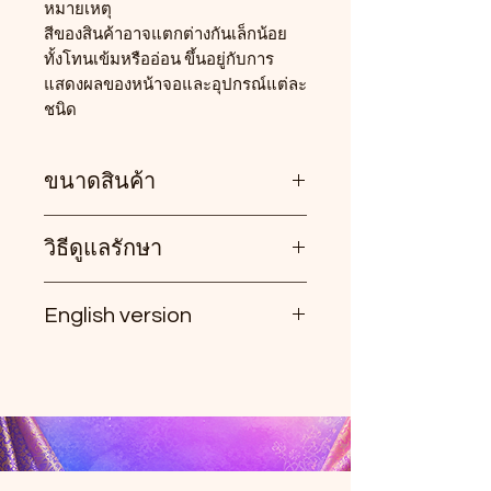
หมายเหตุ
สีของสินค้าอาจแตกต่างกันเล็กน้อย
ทั้งโทนเข้มหรืออ่อน ขึ้นอยู่กับการ
แสดงผลของหน้าจอและอุปกรณ์แต่ละ
ชนิด
ขนาดสินค้า
วิธีดูแลรักษา
• เอว : ใส่ได้ประมาณ 26–30 นิ้ว
• สะโพก : ไม่เกิน 37 นิ้ว
• ความยาวกางเกง : 36 นิ้ว
English version
• ซักมือ หรือซักเครื่องได้ในโหมด
ถนอมผ้า (Delicate/Gentle)
Tore Fabric Jogger Pants with
• ควรแยกซักในช่วงแรก เนื่องจากผ้า
Decorative Trim
ฝ้ายอาจมีสีตกเล็กน้อย
Stylish jogger pants made from
• รีดด้วยไฟกลางไปทางอ่อน เพื่อ
Tore fabric with decorative trim,
ถนอมเนื้อผ้า
designed for comfort and
effortless styling. Easy to wear and