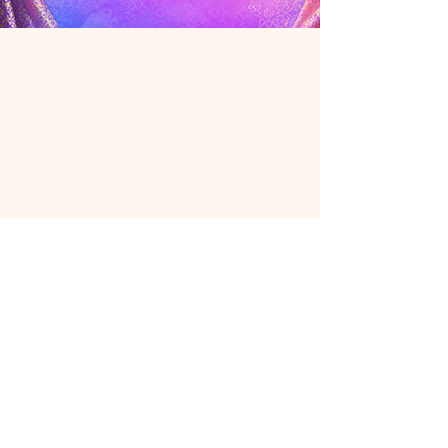
modern Thai-inspired fashion.
Made from non-stretch cotton
fabric for a comfortable fit with a
flattering straight-leg silhouette
that helps create a sleek look.
Perfect for casual days, outings, or
dressing up with a chic modern
touch.
🧵 Product Details
• Thai-pattern cotton fabric
• Straight-leg pants with front slit
design
• Side zipper closure
• Smocked back waistband for a
comfortable and flattering fit
• Non-stretch cotton fabric,
breathable and comfortable to
wear
📏 Size Details
• Waist: Fits approximately 26–30