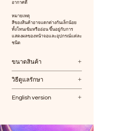
อากาศดี
หมายเหตุ
สีของสินค้าอาจแตกต่างกันเล็กน้อย
ทั้งโทนเข้มหรืออ่อน ขึ้นอยู่กับการ
แสดงผลของหน้าจอและอุปกรณ์แต่ละ
ชนิด
ขนาดสินค้า
วิธีดูแลรักษา
• เอว : ใส่ได้ประมาณ 26–30 นิ้ว
• สะโพก : ไม่เกิน 38 นิ้ว
• ความยาวกางเกง : 37 นิ้ว
English version
• ซักมือ หรือซักเครื่องได้ในโหมด
ถนอมผ้า (Delicate/Gentle)
✨ Front-Slit Cotton Straight-Leg
• ควรแยกซักในช่วงแรก เนื่องจากผ้า
Pants ✨
ฝ้ายอาจมีสีตกเล็กน้อย
Stylish, easy to wear, and easy to
• รีดด้วยไฟกลางไปทางอ่อน เพื่อ
match with both casual outfits and
ถนอมเนื้อผ้า