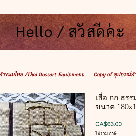
Hello / สวัสดีค่ะ
Hello / สวัสดีค่ะ
์ทำขนมไทย /Thai Dessert Equipment
Copy of อุปกรณ์ท
เสื่อ กก ธรร
ขนาด 180x
ราคา
CA$63.00
ไม่รวม ภาษี