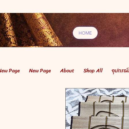
HOME
New Page
New Page
About
Shop All
อุปกรณ