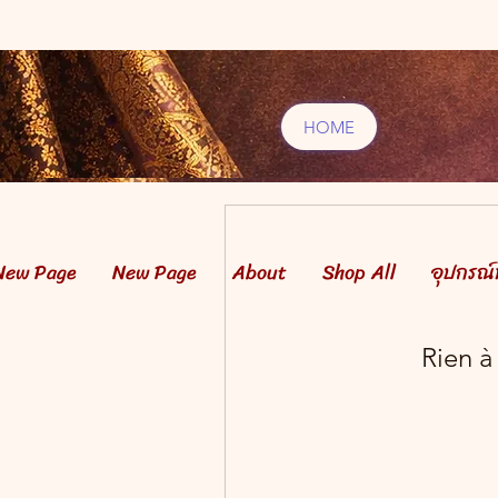
HOME
New Page
New Page
About
Shop All
อุปกรณ
Rien à