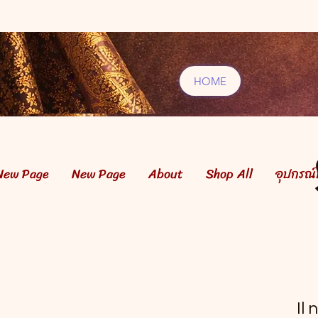
HOME
New Page
New Page
About
Shop All
อุปกรณ
Il