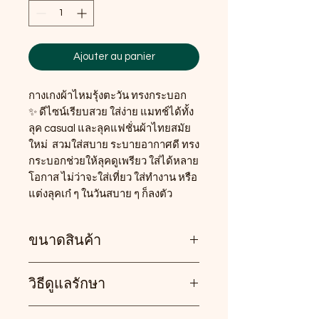
Ajouter au panier
กางเกงผ้าไหมรุ้งตะวัน ทรงกระบอก
✨ ดีไซน์เรียบสวย ใส่ง่าย แมทช์ได้ทั้ง
ลุค casual และลุคแฟชั่นผ้าไทยสมัย
ใหม่ สวมใส่สบาย ระบายอากาศดี ทรง
กระบอกช่วยให้ลุคดูเพรียว ใส่ได้หลาย
โอกาส ไม่ว่าจะใส่เที่ยว ใส่ทำงาน หรือ
แต่งลุคเก๋ ๆ ในวันสบาย ๆ ก็ลงตัว
ขนาดสินค้า
วิธีดูแลรักษา
• เอว : ใส่ได้ประมาณ 26–29 นิ้ว
• สะโพก : ไม่เกิน 38 นิ้ว
• ความยาวกางเกง : 37 นิ้ว