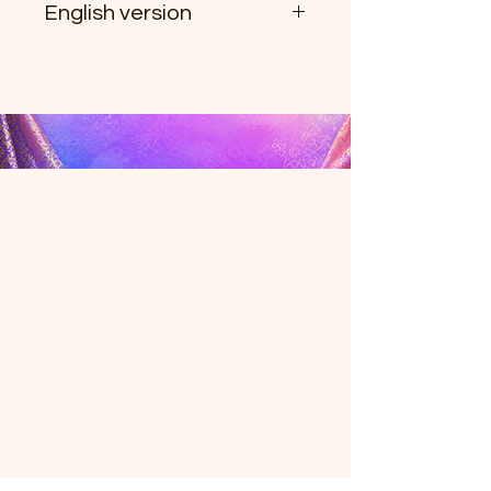
English version
• ซักมือ หรือซักเครื่องได้ในโหมด
ถนอมผ้า (Delicate/Gentle)
✨ Silk Straight-Leg Pants ✨
• ควรแยกซักในช่วงแรก เนื่องจากผ้า
Elegant, stylish, and easy to wear
ฝ้ายอาจมีสีตกเล็กน้อย
— these Silk straight-leg pants
• รีดด้วยไฟกลางไปทางอ่อน เพื่อ
pair effortlessly with both casual
ถนอมเนื้อผ้า
looks and modern Thai-inspired
fashion. Made from beautiful Silk
fabric with a subtle sheen, the
design offers a flattering straight-
leg silhouette that helps create a
slimmer look while remaining
comfortable for everyday wear.
Perfect for many occasions,
whether for work, outings, or styling
a chic modern Thai fashion look.
🧵 Product Details
• Silk fabric
• Straight-leg design
• Side zipper closure