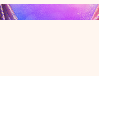
เก็บในที่แห้งและหลีกเลี่ยงความชื้น
sophistication to your look with
สูง เพื่อคงความสวยงามของเครื่อง
these stylish fashion earrings.
ประดับ
Designed to complement both
casual and formal outfits, they are
the perfect accessory for everyday
wear or special occasions.
Product Details
Made from high-quality
chromium alloy
Finished with luxurious 24K gold
plating
Long-lasting shine and color
retention
Tarnish-resistant and durable
Hypoallergenic – comfortable
for sensitive skin
No itching or irritation
Water-resistant for everyday
wear
Lightweight and comfortable to
wear all day