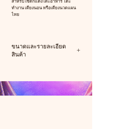
สำหรับใช้ตกแต่งโต๊ะอาหาร โต๊ะ
ทำงาน เตียงนอน หรือเตียงนวดแผน
ไทย
ขนาดและรายละเอียด
สินค้า
✔
ขนาด:
กว้าง 13 นิ้ว x ยาว 77 นิ้ว
✔ ผลิตจาก
ผ้าไหมเทียมผสม
โพลีเอสเตอร์
เนื้อผ้าสวย เงางาม
ทนทาน ดูแลรักษาง่าย
✔ งานเย็บประณีต ด้วยการต่อผ้าไหม
สีพื้นเข้ากับลวดลายอย่างลงตัว
✔ ประดับ
ริบบิ้นแก้ว
เพิ่มความหรูหรา
และมิติให้กับชิ้นงาน
✔ ตกแต่ง
ลายช้างตรงกลางผืน
ผ้า
อย่างละเอียดประณีต สื่อถึงความ