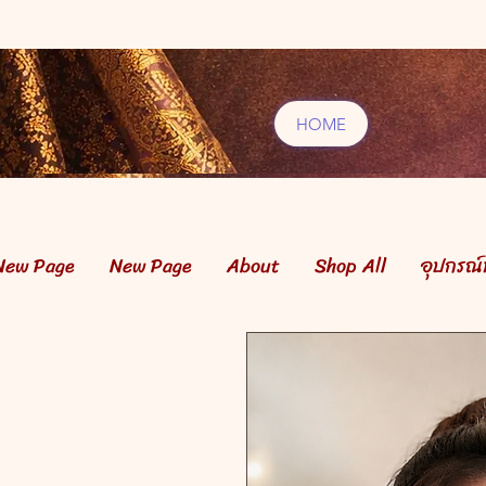
HOME
New Page
New Page
About
Shop All
อุปกรณ